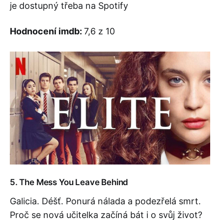
je dostupný třeba na Spotify
Hodnocení imdb:
7,6 z 10
5. The Mess You Leave Behind
Galicia. Déšť. Ponurá nálada a podezřelá smrt.
Proč se nová učitelka začíná bát i o svůj život?