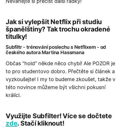
Neváhejte si přečíst další řádky!
Jak si vylepšit Netflix při studiu
španělštiny? Tak trochu okradené
titulky!
Subfiltr - trénování poslechu s Netflixem - od
českého autora Martina Hassmana
Občas "hold" někde něco chybí! Ale POZOR je
to pro studentovo dobro. Přečtěte si článek a
vyzkoušejte! I my to budeme zkoušet, takže v
této novince můžeme být všichni pokusní
králíci.
Využijte Subfilter! Více se dočtete
zde
. Stačí kliknout!