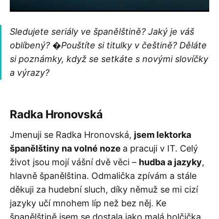
Sledujete seriály ve španělštině? Jaký je váš
oblíbený? �Pouštíte si titulky v češtině? Děláte
si poznámky, když se setkáte s novými slovíčky
a výrazy?
Radka Hronovská
Jmenuji se Radka Hronovská,
jsem lektorka
španělštiny na volné noze
a pracuji v IT. Celý
život jsou mojí vášní dvě věci –
hudba a jazyky
,
hlavně španělština. Odmalička zpívám a stále
děkuji za hudební sluch, díky němuž se mi cizí
jazyky učí mnohem líp než bez něj. Ke
španělštině jsem se dostala jako malá holčička