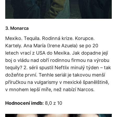
3. Monarca
Mexiko. Tequila. Rodinná krize. Korupce.
Kartely. Ana María (Irene Azuela) se po 20
letech vrací z USA do Mexika. Jak dopadne její
boj o vládu nad obří rodinnou firmou na výrobu
tequily? 2. sérii spustil Neftlix minulý týden – tak
dožeňte první. Tenhle seriál je takovou menší
příručkou na vulgarismy v mexické španělštině,
v mnohem lepší míře, než nabízí Narcos.
Hodnocení imdb:
8,0 z 10