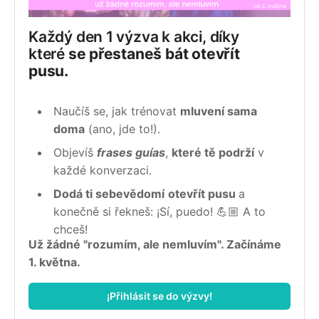
Každý den 1 výzva k akci, díky 
které 
se přestaneš bát otevřít 
pusu.
Naučíš se, jak trénovat 
mluvení sama 
doma
 (ano, jde to!).
Objevíš 
frases guías
, 
které tě podrží
 v 
každé konverzaci.
Dodá ti sebevědomí
otevřít pusu 
a 
konečně si řekneš: ¡Sí, puedo! 💪🏼 A to 
chceš! 
Už žádné "rozumím, ale nemluvím". Začínáme 
1. května.
¡Přihlásit se do výzvy!