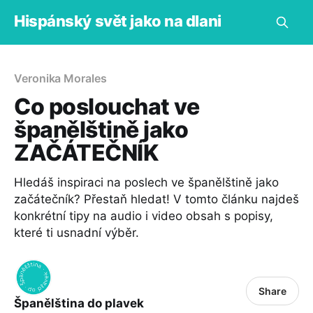
Hispánský svět jako na dlani
Veronika Morales
Co poslouchat ve
španělštině jako
ZAČÁTEČNÍK
Hledáš inspiraci na poslech ve španělštině jako
začátečník? Přestaň hledat! V tomto článku najdeš
konkrétní tipy na audio i video obsah s popisy,
které ti usnadní výběr.
Share
Španělština do plavek