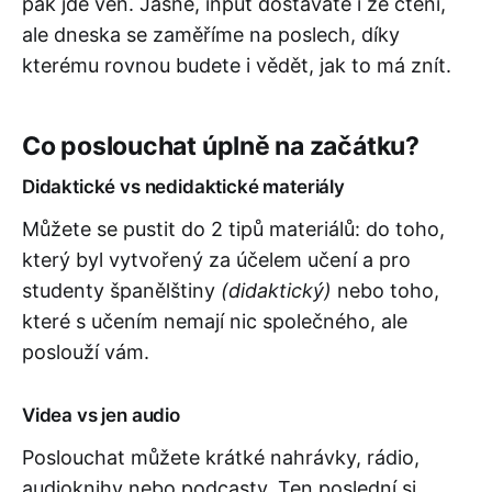
pak jde ven. Jasně, input dostáváte i ze čtení,
ale dneska se zaměříme na poslech, díky
kterému rovnou budete i vědět, jak to má znít.
Co poslouchat úplně na začátku?
Didaktické vs nedidaktické materiály
Můžete se pustit do 2 tipů materiálů: do toho,
který byl vytvořený za účelem učení a pro
studenty španělštiny
(didaktický)
nebo toho,
které s učením nemají nic společného, ale
poslouží vám.
Videa vs jen audio
Poslouchat můžete krátké nahrávky, rádio,
audioknihy nebo podcasty. Ten poslední si