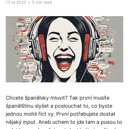
13 lis 2023
•
5 min read
Chcete španělsky mluvit? Tak první musíte
španělštinu slyšet a poslouchat to, co byste
jednou mohli říct vy. První potřebujete dostat
nějaký
input
. Aneb uchem to jde tam a pusou to