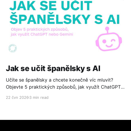
Jak se učit španělsky s AI
Učíte se španělsky a chcete konečně víc mluvit?
Objevte 5 praktických způsobů, jak využít ChatGPT
nebo Gemini ke konverzaci, čtení, psaní i cestování.
22 čvn 2026
3 min read
Zdarma, jednoduše a bez technických znalostí.