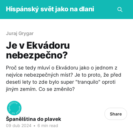
Hispánský svět jako na dlani
Juraj Grygar
Je v Ekvádoru
nebezpečno?
Proč se tedy mluví o Ekvádoru jako o jednom z
nejvíce nebezpečných míst? Je to proto, že před
deseti lety to zde bylo super "tranquilo" oproti
jiným zemím. Co se změnilo?
Share
Španělština do plavek
09 dub 2024
•
6 min read