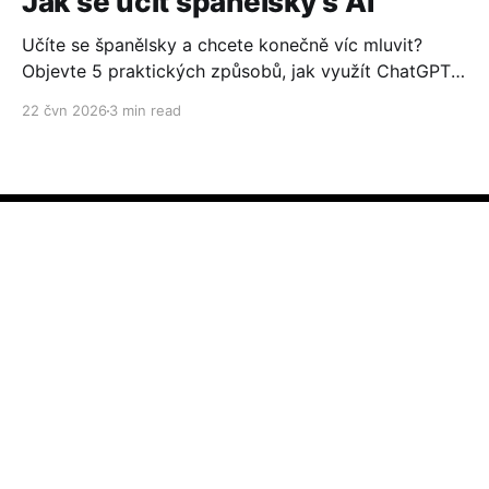
Jak se učit španělsky s AI
Učíte se španělsky a chcete konečně víc mluvit?
Objevte 5 praktických způsobů, jak využít ChatGPT
nebo Gemini ke konverzaci, čtení, psaní i cestování.
22 čvn 2026
3 min read
Zdarma, jednoduše a bez technických znalostí.
Hispánský svět jako na dlani
© 2026
☑️ Odebírej newsletter, který probudí tvoje hispánské já
Powered by Ghost