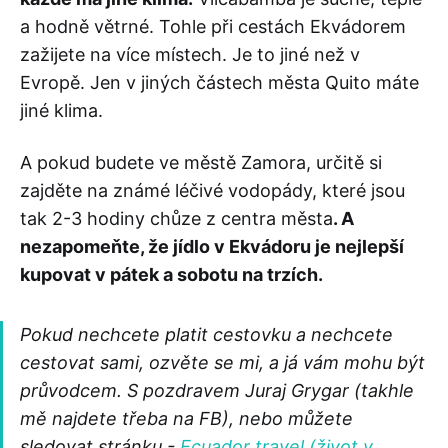
a hodně větrné. Tohle při cestách Ekvádorem
zažijete na více místech. Je to jiné než v
Evropě. Jen v jiných částech města Quito máte
jiné klima.
A pokud budete ve městě Zamora, určitě si
zajděte na známé léčivé vodopády, které jsou
tak 2-3 hodiny chůze z centra města
. A
nezapomeňte, že jídlo v Ekvádoru je nejlepší
kupovat v pátek a sobotu na trzích.
Pokud nechcete platit cestovku a nechcete
cestovat sami, ozvěte se mi, a já vám mohu být
průvodcem. S pozdravem Juraj Grygar (takhle
mě najdete třeba na FB), nebo můžete
sledovat stránku -
Ecuador travel (život v