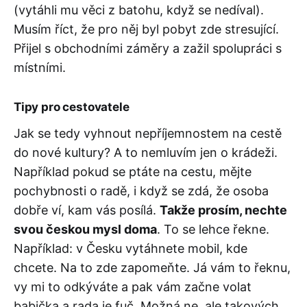
(vytáhli mu věci z batohu, když se nedíval).
Musím říct, že pro něj byl pobyt zde stresující.
Přijel s obchodními záměry a zažil spolupráci s
místními.
Tipy pro cestovatele
Jak se tedy vyhnout nepříjemnostem na cestě
do nové kultury? A to nemluvím jen o krádeži.
Například pokud se ptáte na cestu, mějte
pochybnosti o radě, i když se zdá, že osoba
dobře ví, kam vás posílá.
Takže prosím, nechte
svou českou mysl doma
. To se lehce řekne.
Například: v Česku vytáhnete mobil, kde
chcete. Na to zde zapomeňte. Já vám to řeknu,
vy mi to odkýváte a pak vám začne volat
babička a rada je fuč. Možná ne, ale takových