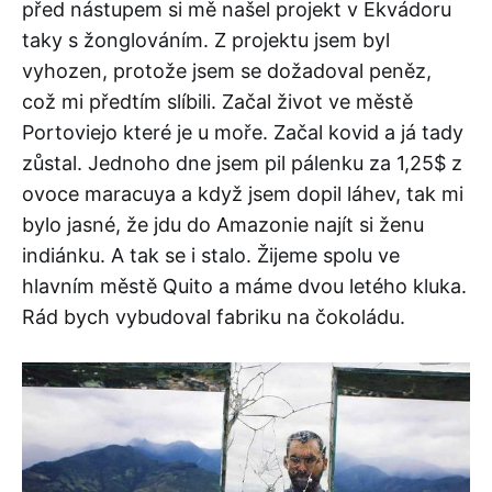
před nástupem si mě našel projekt v Ekvádoru
taky s žonglováním. Z projektu jsem byl
vyhozen, protože jsem se dožadoval peněz,
což mi předtím slíbili. Začal život ve městě
Portoviejo které je u moře. Začal kovid a já tady
zůstal. Jednoho dne jsem pil pálenku za 1,25$ z
ovoce maracuya a když jsem dopil láhev, tak mi
bylo jasné, že jdu do Amazonie najít si ženu
indiánku. A tak se i stalo. Žijeme spolu ve
hlavním městě Quito a máme dvou letého kluka.
Rád bych vybudoval fabriku na čokoládu.