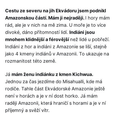
Cestu ze severu na jih Ekvádoru jsem podnikl
Amazonskou částí. Mám ji nejraději.
I hory mám
rád, ale je v nich na mě zima. U moře je to více
divoké, dáno přítomností lidí.
Indiáni jsou
mnohem klidnější a férovější
než lidé u pobřeží.
Indiáni z hor a indiáni z Amazonie se liší, stejně
jako 4 kmeny indiánů v Amazonii. To ukazuje na
rozmanitost této země.
Já
mám ženu indiánku z kmen Kichwua.
Jednou za čas jezdíme do Misahualli, kde má
rodiče. Tahle část Ekvádorské Amazonie ještě
není v horách a je v ní dost horko. Já mám
raději Amazonii, která hraničí s horami a je v ní
příjemný a svěží vítr.