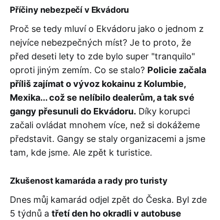
Příčiny nebezpečí v Ekvádoru
Proč se tedy mluví o Ekvádoru jako o jednom z
nejvíce nebezpečných míst? Je to proto, že
před deseti lety to zde bylo super "tranquilo"
oproti jiným zemím. Co se stalo?
Policie začala
příliš zajímat o vývoz kokainu z Kolumbie,
Mexika... což se nelíbilo dealerům, a tak své
gangy přesunuli do Ekvádoru.
Díky korupci
začali ovládat mnohem více, než si dokážeme
představit. Gangy se staly organizacemi a jsme
tam, kde jsme. Ale zpět k turistice.
Zkušenost kamaráda a rady pro turisty
Dnes můj kamarád odjel zpět do Česka. Byl zde
5 týdnů a
třetí den ho okradli v autobuse