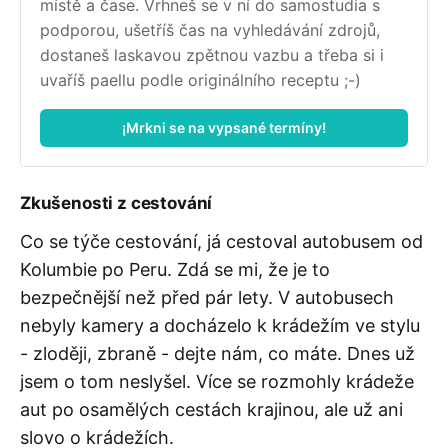
místě a čase. Vrhneš se v ní do samostudia s 
podporou, ušetříš čas na vyhledávání zdrojů, 
dostaneš laskavou zpětnou vazbu a třeba si i 
uvaříš paellu podle originálního receptu ;-)
¡Mrkni se na vypsané termíny!
Zkušenosti z cestování
Co se týče cestování, já cestoval autobusem od
Kolumbie po Peru. Zdá se mi, že je to
bezpečnější než před pár lety. V autobusech
nebyly kamery a docházelo k krádežím ve stylu
- zloději, zbraně - dejte nám, co máte. Dnes už
jsem o tom neslyšel. Více se rozmohly krádeže
aut po osamělých cestách krajinou, ale už ani
slovo o krádežích.