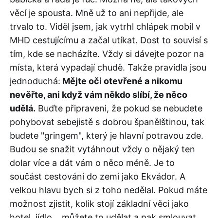
věcí je spousta. Mně už to ani nepřijde, ale
trvalo to. Viděl jsem, jak vytrhl chlápek mobil v
MHD cestujícímu a začal utíkat. Dost to souvisí s
tím, kde se nacházíte. Vždy si dávejte pozor na
místa, která vypadají chudě. Takže pravidla jsou
jednoduchá:
Mějte oči otevřené a nikomu
nevěřte, ani když vám někdo slíbí, že něco
udělá.
Buďte připraveni, že pokud se nebudete
pohybovat sebejistě s dobrou španělštinou, tak
budete "gringem", který je hlavní potravou zde.
Budou se snažit vytáhnout vždy o nějaký ten
dolar více a dát vám o něco méně. Je to
součást cestování do zemí jako Ekvádor. A
velkou hlavu bych si z toho nedělal. Pokud máte
možnost zjistit, kolik stojí základní věci jako
hotel, jídlo... můžete to udělat a pak smlouvat.