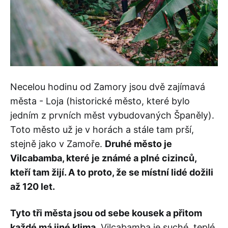
Necelou hodinu od Zamory jsou dvě zajímavá
města - Loja (historické město, které bylo
jedním z prvních měst vybudovaných Španěly).
Toto město už je v horách a stále tam prší,
stejně jako v Zamoře.
Druhé město je
Vilcabamba, které je známé a plné cizinců,
kteří tam žijí. A to proto, že se místní lidé dožili
až 120 let.
Tyto tři města jsou od sebe kousek a přitom
každé má jiné klima.
Vilcabamba je suché, teplé