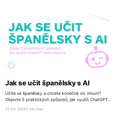
Jak se učit španělsky s AI
Učíte se španělsky a chcete konečně víc mluvit?
Objevte 5 praktických způsobů, jak využít ChatGPT
nebo Gemini ke konverzaci, čtení, psaní i cestování.
22 čvn 2026
3 min read
Zdarma, jednoduše a bez technických znalostí.