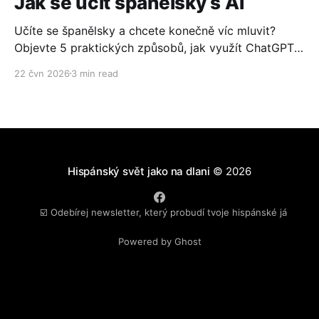
Jak se učit španělsky s AI
Učíte se španělsky a chcete konečně víc mluvit?
Objevte 5 praktických způsobů, jak využít ChatGPT
nebo Gemini ke konverzaci, čtení, psaní i cestování.
22 čvn 2026
3 min read
Zdarma, jednoduše a bez technických znalostí.
Hispánský svět jako na dlani
© 2026
☑️ Odebírej newsletter, který probudí tvoje hispánské já
Powered by Ghost