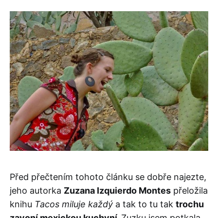
Před přečtením tohoto článku se dobře najezte,
jeho autorka
Zuzana Izquierdo Montes
přeložila
knihu
Tacos miluje každý
a tak to tu tak
trochu
zavoní mexickou kuchyní.
Zuzku jsem potkala