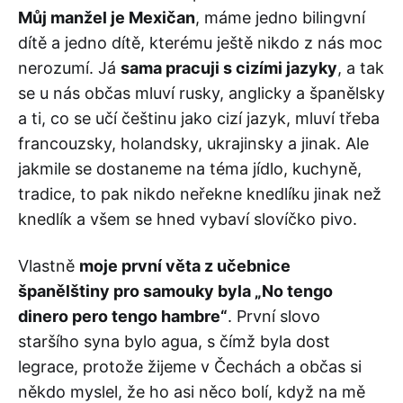
Můj manžel je Mexičan
, máme jedno bilingvní
dítě a jedno dítě, kterému ještě nikdo z nás moc
nerozumí. Já
sama pracuji s cizími jazyky
, a tak
se u nás občas mluví rusky, anglicky a španělsky
a ti, co se učí češtinu jako cizí jazyk, mluví třeba
francouzsky, holandsky, ukrajinsky a jinak. Ale
jakmile se dostaneme na téma jídlo, kuchyně,
tradice, to pak nikdo neřekne knedlíku jinak než
knedlík a všem se hned vybaví slovíčko pivo.
Vlastně
moje první věta z učebnice
španělštiny pro samouky byla „No tengo
dinero pero tengo hambre“
. První slovo
staršího syna bylo agua, s čímž byla dost
legrace, protože žijeme v Čechách a občas si
někdo myslel, že ho asi něco bolí, když na mě