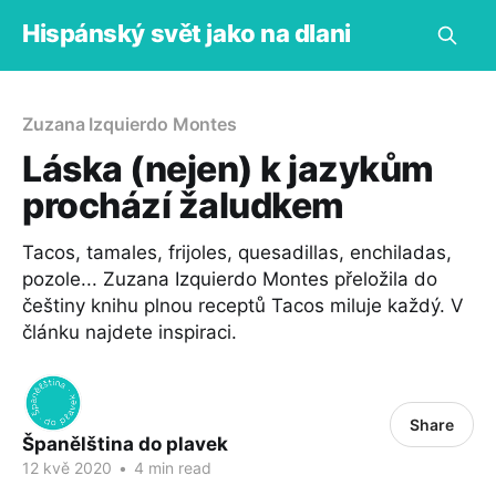
Hispánský svět jako na dlani
Zuzana Izquierdo Montes
Láska (nejen) k jazykům
prochází žaludkem
Tacos, tamales, frijoles, quesadillas, enchiladas,
pozole... Zuzana Izquierdo Montes přeložila do
češtiny knihu plnou receptů Tacos miluje každý. V
článku najdete inspiraci.
Share
Španělština do plavek
12 kvě 2020
•
4 min read