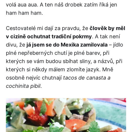
volá aua aua. A ten náš drobek zatím říká jen
ham ham ham.
Cestovatelé mi dají za pravdu, že
člověk by měl
v cizině ochutnat tradiční pokrmy
. A tak není
divu, že
já jsem se do Mexika zamilovala
– jídlo
plné nepřeberných chutí je plné barev, při
kterých se vám budou sbíhat sliny, a názvů, při
kterých si někdy málem zlomíte jazyk. Mně
osobně nejvíc chutnají
tacos de canasta a
cochinita pibil
.