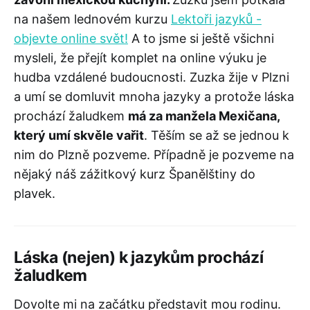
na našem lednovém kurzu
Lektoři jazyků -
objevte online svět!
A to jsme si ještě všichni
mysleli, že přejít komplet na online výuku je
hudba vzdálené budoucnosti. Zuzka žije v Plzni
a umí se domluvit mnoha jazyky a protože láska
prochází žaludkem
má za manžela Mexičana,
který umí skvěle vařit
. Těším se až se jednou k
nim do Plzně pozveme. Případně je pozveme na
nějaký náš zážitkový kurz Španělštiny do
plavek.
Láska (nejen) k jazykům prochází
žaludkem
Dovolte mi na začátku představit mou rodinu.