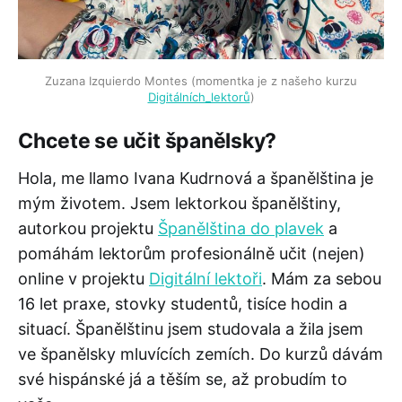
Zuzana Izquierdo Montes (momentka je z našeho kurzu
Digitálních_lektorů
)
Chcete se učit španělsky
?
Hola, me llamo Ivana Kudrnová a španělština je
mým životem. Jsem lektorkou španělštiny,
autorkou projektu
Španělština do plavek
a
pomáhám lektorům profesionálně učit (nejen)
online v projektu
Digitální lektoři
. Mám za sebou
16 let praxe, stovky studentů, tisíce hodin a
situací. Španělštinu jsem studovala a žila jsem
ve španělsky mluvících zemích. Do kurzů dávám
své hispánské já a těším se, až probudím to