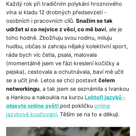
Každý rok při tradičním polykání hroznového
vína si kladu 12 drobných předsevzetí -
osobních i pracovních cílů.
Snažím se tak
udržet si co nejvíce z věcí, co mě baví
, ale je
toho hodně. Zbožňuju svou rodinu, miluju
hudbu, občas si zahraju nějaký kolektivní sport,
ráda bych víc četla, psala, malovala
(momentálně jsem ve fázi kreslení kočičky a
pejska), cestovala a ochutnávala, baví mě učit
se a učit jiné. Letos se chci postavit
čelem
networkingu
, a tak jsem se seznámila s Ivankou
a Hankou a nakoukla na kurzu
Lektoři jazyků -
objevte online svět!
pod pokličku
online
jazykové koučování
. Těším se na to a děkuji.