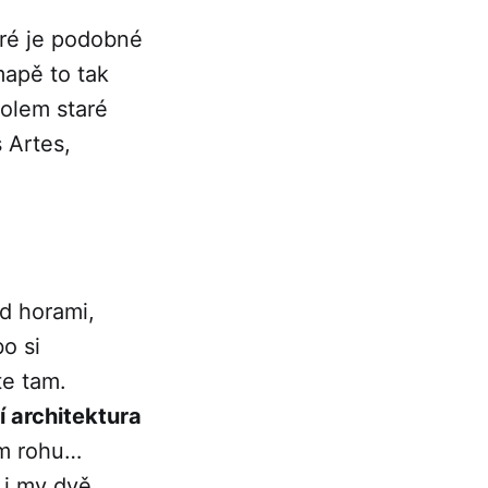
eré je podobné
mapě to tak
kolem staré
 Artes,
od horami,
o si
te tam.
í architektura
ém rohu…
 i my dvě.