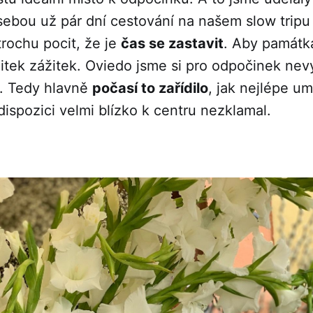
sebou už pár dní cestování na našem slow tripu
trochu pocit, že je
čas se zastavit
. Aby památka
itek zážitek. Oviedo jsme si pro odpočinek nev
. Tedy hlavně
počasí to zařídilo
, jak nejlépe u
 dispozici velmi blízko k centru nezklamal.