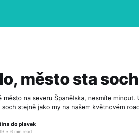
o, město sta soch
é město na severu Španělska, nesmíte minout. U
a soch stejně jako my na našem květnovém road
tina do plavek
19
•
6 min read