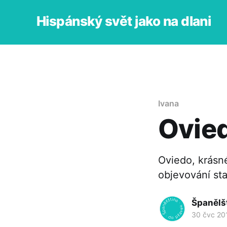
Hispánský svět jako na dlani
Ivana
Ovied
Oviedo, krásn
objevování st
Španělš
30 čvc 20