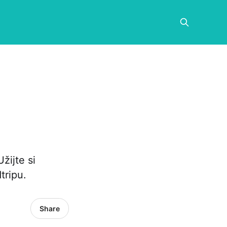
žijte si
tripu.
Share