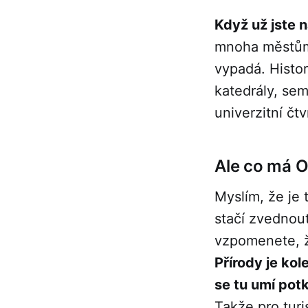
Když už jste 
mnoha městům,
vypadá. Histor
katedrály, sem
univerzitní čtv
Ale co má O
Myslím, že je 
stačí zvednou
vzpomenete, ž
Přírody je kol
se tu umí pot
Takže pro turi