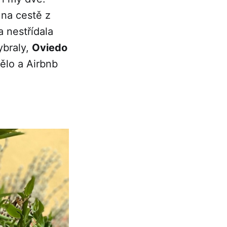
 na cestě z
 nestřídala
ybraly,
Oviedo
mělo a Airbnb