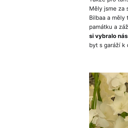
Měly jsme za 
Bilbaa a měly 
památku a záž
si vybralo nás
byt s garáží k