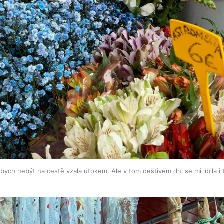
 bych nebýt na cestě vzala útokem. Ale v tom deštivém dni se mi líbila i t