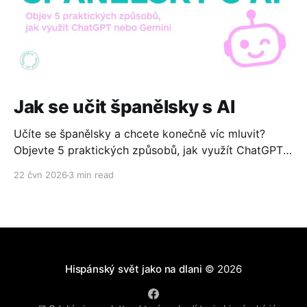
Jak se učit španělsky s AI
Učíte se španělsky a chcete konečně víc mluvit?
Objevte 5 praktických způsobů, jak využít ChatGPT
nebo Gemini ke konverzaci, čtení, psaní i cestování.
22 čvn 2026
3 min read
Zdarma, jednoduše a bez technických znalostí.
Hispánský svět jako na dlani
© 2026