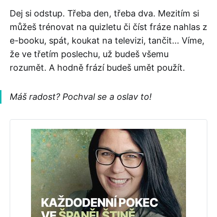
Dej si odstup. Třeba den, třeba dva. Mezitím si
můžeš trénovat na quizletu či číst fráze nahlas z
e-booku, spát, koukat na televizi, tančit... Víme,
že ve třetím poslechu, už budeš všemu
rozumět. A hodně frází budeš umět použít.
Máš radost? Pochval se a oslav to!