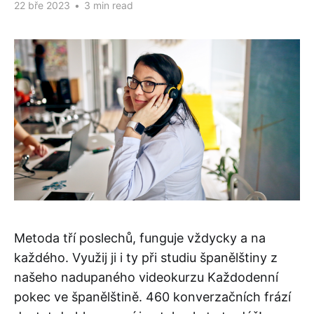
22 bře 2023
•
3 min read
Metoda tří poslechů, funguje vždycky a na
každého. Využij ji i ty při studiu španělštiny z
našeho nadupaného videokurzu Každodenní
pokec ve španělštině. 460 konverzačních frází