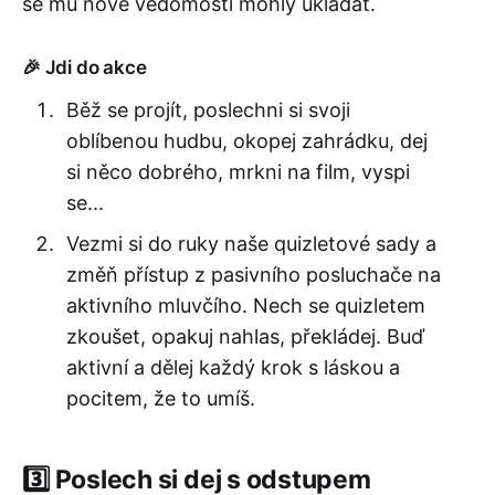
se mu nové vědomosti mohly ukládat.
🎉 Jdi do akce
Běž se projít, poslechni si svoji
oblíbenou hudbu, okopej zahrádku, dej
si něco dobrého, mrkni na film, vyspi
se...
Vezmi si do ruky naše quizletové sady a
změň přístup z pasivního posluchače na
aktivního mluvčího. Nech se quizletem
zkoušet, opakuj nahlas, překládej. Buď
aktivní a dělej každý krok s láskou a
pocitem, že to umíš.
3️⃣ Poslech si dej s odstupem