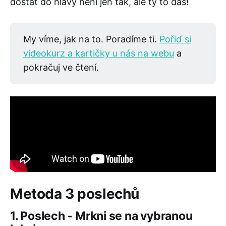
dostat do hlavy není jen tak, ale ty to dáš!
My víme, jak na to. Poradíme ti.
Pořiď si
videokurz a kartičky u nás na webu
a
pokračuj ve čtení.
Metoda 3 poslechů
1. Poslech - Mrkni se na vybranou