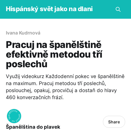
Hispánský svět jako na dlani
Ivana Kudrnová
Pracuj na španělštině
efektivně metodou tří
poslechů
Využij videokurz Každodenní pokec ve španělštině
na maximum. Pracuj metodou tří poslechů,
poslouchej, opakuj, procvičuj a dostaň do hlavy
460 konverzačních frází.
Share
Španělština do plavek