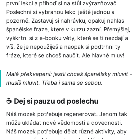
první lekci a přihoď si na stůl zvýrazňovač.
Poslechni si vybranou lekci ještě jednou a
pozorně. Zastavuj si nahrávku, opakuj nahlas
španělské fráze, které v kurzu zazní. Přemýšlej,
vyškrtni si z e-booku věty, které se ti nezdají a
víš, že je nepoužiješ a naopak si podtrhni ty
fráze, které se chceš naučit. Ale hlavně mluv!
Malé překvapení: jestli chceš španělsky mluvit -
musíš mluvit. Třeba i sama se sebou.
☕️ Dej si pauzu od poslechu
Náš mozek potřebuje regenerovat. Jenom tak
může ukládat nové vědomosti a dovednosti.
Náš mozek potřebuje dělat různé aktivity, aby