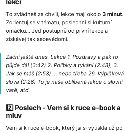
lekci
To zvládneš za chvíli, lekce mají okolo
3 minut
.
Zorientuj se v tématu, poslechni si kulturní
omáčku... Jeď postupně od první lekce a
získávej tak sebevědomí.
Začni ještě dnes. Lekce 1.
Pozdravy
a pak to
půjde dál (3:42) 2.
Polibky a tykání
(2:48), 3.
Jak se máš
(2:53) ... nebo třeba 26.
Výplňková
slova
(2:26) To je naše oblíbená lekce o slovní
vatě, atd.
2️⃣ Poslech - Vem si k ruce e-book a
mluv
Vem si k ruce e-book, který jsi si vytiskla už po