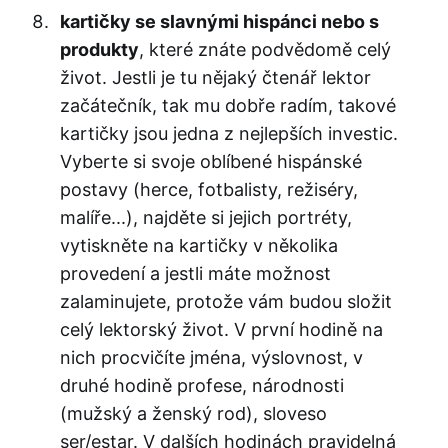
kartičky se slavnými hispánci nebo s
produkty
, které znáte podvědomě celý
život. Jestli je tu nějaký čtenář lektor
začátečník, tak mu dobře radím, takové
kartičky jsou jedna z nejlepších investic.
Vyberte si svoje oblíbené hispánské
postavy (herce, fotbalisty, režiséry,
malíře...), najděte si jejich portréty,
vytiskněte na kartičky v několika
provedení a jestli máte možnost
zalaminujete, protože vám budou složit
celý lektorský život. V první hodině na
nich procvičíte jména, výslovnost, v
druhé hodině profese, národnosti
(mužský a ženský rod), sloveso
ser/estar. V dalších hodinách pravidelná