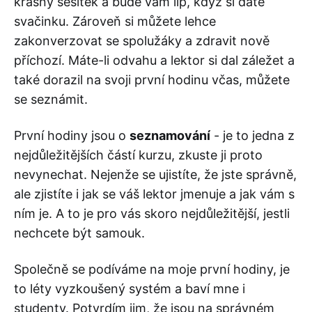
krásný sešitek a bude vám líp, když si dáte
svačinku. Zároveň si můžete lehce
zakonverzovat se spolužáky a zdravit nově
příchozí. Máte-li odvahu a lektor si dal záležet a
také dorazil na svoji první hodinu včas, můžete
se seznámit.
První hodiny jsou o
seznamování
- je to jedna z
nejdůležitějších částí kurzu, zkuste ji proto
nevynechat. Nejenže se ujistíte, že jste správně,
ale zjistíte i jak se váš lektor jmenuje a jak vám s
ním je. A to je pro vás skoro nejdůležitější, jestli
nechcete být samouk.
Společně se podíváme na moje první hodiny, je
to léty vyzkoušený systém a baví mne i
studenty. Potvrdím jim, že jsou na správném