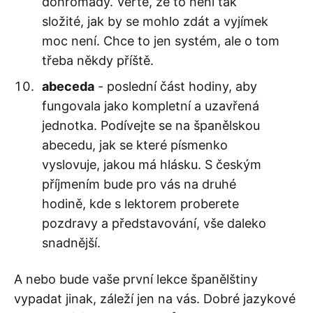
dohromady. Věřte, že to není tak
složité, jak by se mohlo zdát a vyjímek
moc není. Chce to jen systém, ale o tom
třeba někdy příště.
abeceda
- poslední část hodiny, aby
fungovala jako kompletní a uzavřená
jednotka. Podívejte se na španělskou
abecedu, jak se které písmenko
vyslovuje, jakou má hlásku. S českým
příjmením bude pro vás na druhé
hodině, kde s lektorem proberete
pozdravy a představování, vše daleko
snadnější.
A nebo bude vaše první lekce španělštiny
vypadat jinak, záleží jen na vás. Dobré jazykové