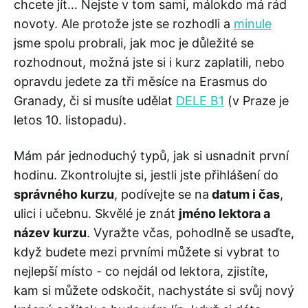
chcete jít… Nejste v tom sami, málokdo má rád
novoty. Ale protože jste se rozhodli a
minule
jsme spolu probrali, jak moc je důležité se
rozhodnout, možná jste si i kurz zaplatili, nebo
opravdu jedete za tři měsíce na Erasmus do
Granady, či si musíte udělat
DELE B1
(v Praze je
letos 10. listopadu).
Mám pár jednoduchý typů, jak si usnadnit první
hodinu. Zkontrolujte si, jestli jste přihlášení do
správného kurzu
, podívejte se na
datum i čas
,
ulici i učebnu. Skvělé je znát
jméno lektora a
název kurzu
. Vyražte včas, pohodlně se usaďte,
když budete mezi prvními můžete si vybrat to
nejlepší místo - co nejdál od lektora, zjistíte,
kam si můžete odskočit, nachystáte si svůj nový