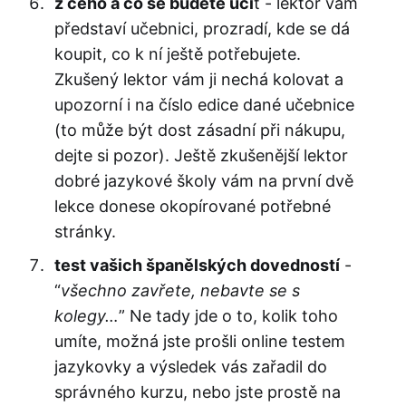
z čeho a co se budete uči
t - lektor vám
představí učebnici, prozradí, kde se dá
koupit, co k ní ještě potřebujete.
Zkušený lektor vám ji nechá kolovat a
upozorní i na číslo edice dané učebnice
(to může být dost zásadní při nákupu,
dejte si pozor). Ještě zkušenější lektor
dobré jazykové školy vám na první dvě
lekce donese okopírované potřebné
stránky.
test vašich španělských dovedností
-
“
všechno zavřete, nebavte se s
kolegy…
” Ne tady jde o to, kolik toho
umíte, možná jste prošli online testem
jazykovky a výsledek vás zařadil do
správného kurzu, nebo jste prostě na