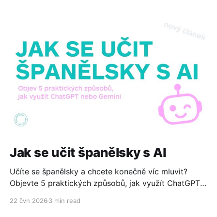
Jak se učit španělsky s AI
Učíte se španělsky a chcete konečně víc mluvit?
Objevte 5 praktických způsobů, jak využít ChatGPT
nebo Gemini ke konverzaci, čtení, psaní i cestování.
22 čvn 2026
3 min read
Zdarma, jednoduše a bez technických znalostí.