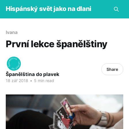
Hispánský svět jako na dlani
Ivana
První lekce španělštiny
Share
Španělština do plavek
18 zář 2018
•
5 min read