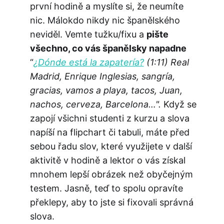
první hodině a myslíte si, že neumíte
nic. Málokdo nikdy nic španělského
neviděl. Vemte tužku/fixu a
pište
všechno, co vás španělsky napadne
“
¿
Dónde está la zapatería?
(1:11) Real
Madrid, Enrique Inglesias, sangría,
gracias, vamos a playa, tacos, Juan,
nachos, cerveza, Barcelona…".
Když se
zapojí všichni studenti z kurzu a slova
napíší na flipchart či tabuli, máte před
sebou řadu slov, které využijete v další
aktivitě v hodině a lektor o vás získal
mnohem lepší obrázek než obyčejným
testem. Jasně, teď to spolu opravíte
překlepy, aby to jste si fixovali správná
slova.