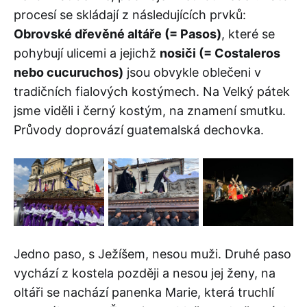
procesí se skládají z následujících prvků:
Obrovské dřevěné altáře (= Pasos)
, které se
pohybují ulicemi a jejichž
nosiči (= Costaleros
nebo cucuruchos)
jsou obvykle oblečeni v
tradičních fialových kostýmech. Na Velký pátek
jsme viděli i černý kostým, na znamení smutku.
Průvody doprovází guatemalská dechovka.
Jedno paso, s Ježíšem, nesou muži. Druhé paso
vychází z kostela později a nesou jej ženy, na
oltáři se nachází panenka Marie, která truchlí