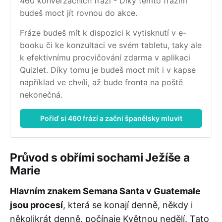
460 konverzačních frází - Díky těmto frázím 
budeš moct jít rovnou do akce.
Fráze budeš mít k dispozici k vytisknutí v e-
booku či ke konzultaci ve svém tabletu, taky ale 
k efektivnímu procvičování zdarma v aplikaci 
Quizlet. Díky tomu je budeš moct mít i v kapse 
například ve chvíli, až bude fronta na poště 
nekonečná.
Pořiď si 460 frází a začni španělsky mluvit
Průvod s obřími sochami Ježíše a
Marie
Hlavním znakem Semana Santa v Guatemale
jsou procesí
, která se konají denně, někdy i
několikrát denně, počínaje Květnou nedělí. Tato