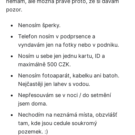
nemám, ale možná právě proto, že si dávám
pozor.
Nenosím šperky.
Telefon nosím v podprsence a
vyndavám jen na fotky nebo v podniku.
Nosím u sebe jen jednu kartu, ID a
maximálně 500 CZK.
Nenosím fotoaparát, kabelku ani batoh.
Nejčastěji jen lahev s vodou.
Nepřesouvám se v noci / do setmění
jsem doma.
Nechodím na neznámá místa, obzvlášť
tam, kde jsou cedule soukromý
pozemek. :)