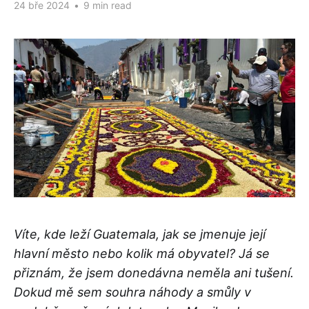
24 bře 2024
•
9 min read
Víte, kde leží Guatemala, jak se jmenuje její
hlavní město nebo kolik má obyvatel? Já se
přiznám, že jsem donedávna neměla ani tušení.
Dokud mě sem souhra náhody a smůly v