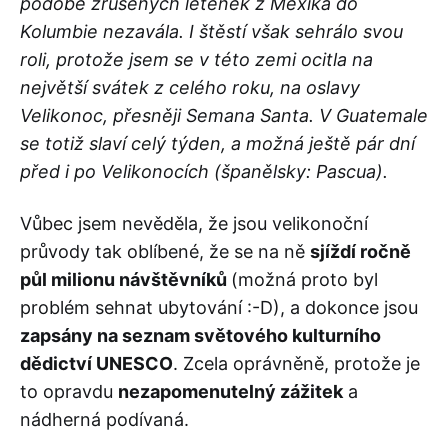
podobě zrušených letenek z Mexika do
Kolumbie nezavála. I štěstí však sehrálo svou
roli, protože jsem se v této zemi ocitla na
největší svátek z celého roku, na oslavy
Velikonoc, přesněji Semana Santa. V Guatemale
se totiž slaví celý týden, a možná ještě pár dní
před i po Velikonocích (španělsky: Pascua).
Vůbec jsem nevěděla, že jsou velikonoční
průvody tak oblíbené, že se na ně
sjíždí ročně
půl milionu návštěvníků
(možná proto byl
problém sehnat ubytování :-D), a dokonce jsou
zapsány na seznam světového kulturního
dědictví UNESCO
. Zcela oprávněně, protože je
to opravdu
nezapomenutelný zážitek
a
nádherná podívaná.