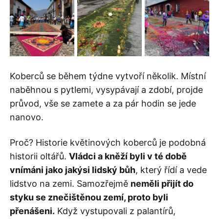
Koberců se během týdne vytvoří několik. Místní
naběhnou s pytlemi, vysypávají a zdobí, projde
průvod, vše se zamete a za pár hodin se jede
nanovo.
Proč? Historie květinových koberců je podobná
historii oltářů.
Vládci a kněží byli v té době
vnímáni jako jakýsi lidský bůh
, který řídí a vede
lidstvo na zemi. Samozřejmě
neměli přijít do
styku se znečištěnou zemí, proto byli
přenášeni.
Když vystupovali z palantírů,