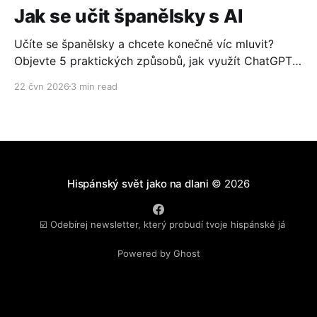
Jak se učit španělsky s AI
Učíte se španělsky a chcete konečně víc mluvit?
Objevte 5 praktických způsobů, jak využít ChatGPT
nebo Gemini ke konverzaci, čtení, psaní i cestování.
22 čvn 2026
3 min read
Zdarma, jednoduše a bez technických znalostí.
Hispánský svět jako na dlani
© 2026
☑️ Odebírej newsletter, který probudí tvoje hispánské já
Powered by Ghost