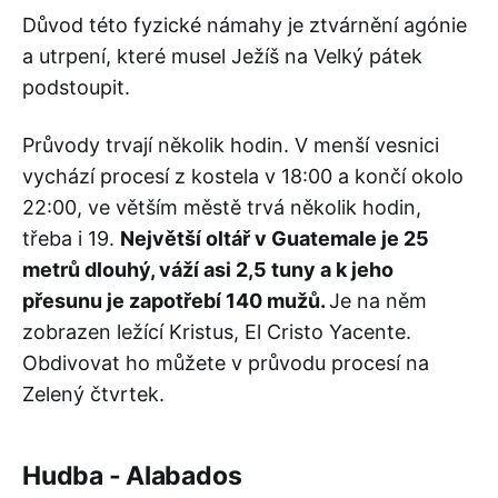
Důvod této fyzické námahy je ztvárnění agónie
a utrpení, které musel Ježíš na Velký pátek
podstoupit.
Průvody trvají několik hodin. V menší vesnici
vychází procesí z kostela v 18:00 a končí okolo
22:00, ve větším městě trvá několik hodin,
třeba i 19.
Největší oltář v Guatemale je 25
metrů dlouhý, váží asi 2,5 tuny a k jeho
přesunu je zapotřebí 140 mužů.
Je na něm
zobrazen ležící Kristus, El Cristo Yacente.
Obdivovat ho můžete v průvodu procesí na
Zelený čtvrtek.
Hudba - Alabados