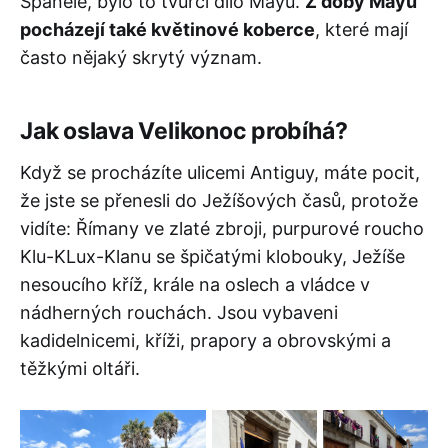
Španělé, bylo to tvůrčí dílo Mayů.
Z doby Mayů
pocházejí také květinové koberce
, které mají
často nějaký skrytý význam.
Jak oslava Velikonoc probíhá?
Když se procházíte ulicemi Antiguy, máte pocit,
že jste se přenesli do Ježíšových časů, protože
vidíte: Římany ve zlaté zbroji, purpurové roucho
Klu-KLux-Klanu se špičatými klobouky, Ježíše
nesoucího kříž, krále na oslech a vládce v
nádherných rouchách. Jsou vybaveni
kadidelnicemi, kříži, prapory a obrovskými a
těžkými oltáři.