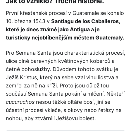
Jak to vzniklo? Trocha historie.
První křesťanské procesí v Guatemale se konalo
10. března 1543 v
Santiagu de los Caballeros,
které je dnes známé jako Antigua a je
turisticky nejoblíbenějším městem Guatemaly.
Pro Semana Santa jsou charakteristická procesí,
ulice plné barevných květinových koberců a
četné bohoslužby. Důvodem tohoto svátku je
Ježíš Kristus, který na sebe vzal vinu lidstva a
zemřel za ně na kříži. Proto jsou důležitou
součástí Semana Santa pokání a mlčení. Někteří
cucuruchos
nesou těžké oltáře bosí, jiní se
účastní procesí vkleče, s okovy nebo řetězy na
nohou, aby ztvárnili Ježíšovu bolest.