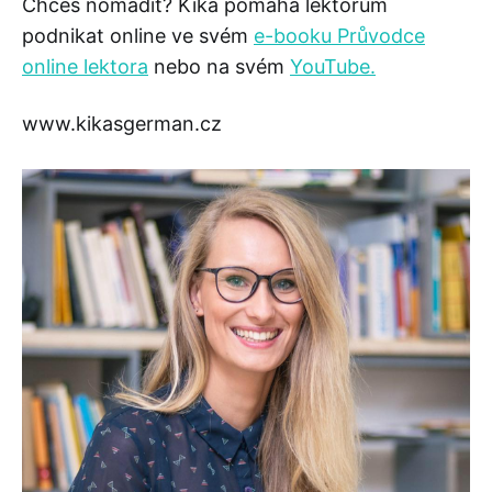
Chceš nomádit? Kika pomáhá lektorům
podnikat online ve svém
e-booku Průvodce
online lektora
nebo na svém
YouTube.
www.kikasgerman.cz