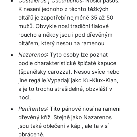
Costaleros | Cucuruchos
: Nosiči pasos.
K nesení jednoho z těchto těžkých
oltářů je zapotřebí nejméně 35 až 50
mužů. Obvykle nosí tradiční fialové
roucho a někdy jsou i pod dřevěným
oltářem, který nesou na ramenou.
Nazarenos
: Tyto osoby lze poznat
podle charakteristické špičaté kapuce
(španělsky carozza). Nesou svíce nebo
jiné regálie.Vypadají jako Ku-Klux-Klan,
a je to trochu strašidelné, obzvlášť v
noci.
Penitentes
: Tito pánové nosí na rameni
dřevěný kříž. Stejně jako Nazarenos
jsou také oblečeni v kápi, ale ta visí
obráceně.