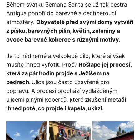
Během svátku Semana Santa se už tak pestrá
Antigua ponoří do barevné a dechberoucí
atmosféry.
Obyvatelé před svými domy vytváří
z písku, barevných pilin, květin, zeleniny a
ovoce barevné koberce s různými motivy.
Je to nádherné a velkolepé dílo, které si však
musíte ihned vyfotit. Proč?
Rošlape jej procesí,
která za pár hodin projde s Ježíšem na
bedrech.
Ulice jsou často uzavřené pro
dopravu. A procesí prochází vydlážděnými
ulicemi plnými koberců, které
zkušení metači
ihned poté, co projde i kapela, uklízí.