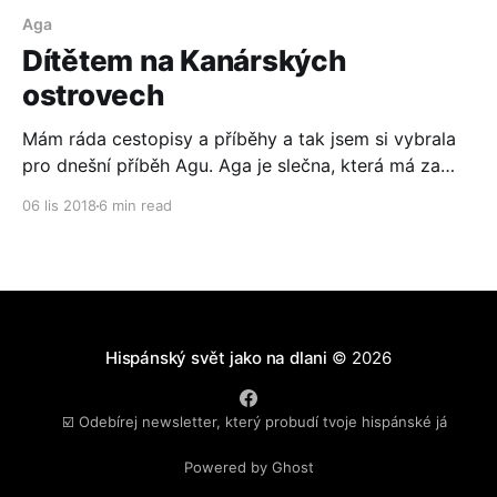
Aga
Dítětem na Kanárských
ostrovech
Mám ráda cestopisy a příběhy a tak jsem si vybrala
pro dnešní příběh Agu. Aga je slečna, která má za
sebou netradiční dětství a mne moc baví ji vidět
06 lis 2018
6 min read
pracovat s dětmi na táboře a sledovat její cestování.
Po přečtení článku, jsem pochopila, jak je to s jejím
vztahem ke
Hispánský svět jako na dlani
© 2026
☑️ Odebírej newsletter, který probudí tvoje hispánské já
Powered by Ghost