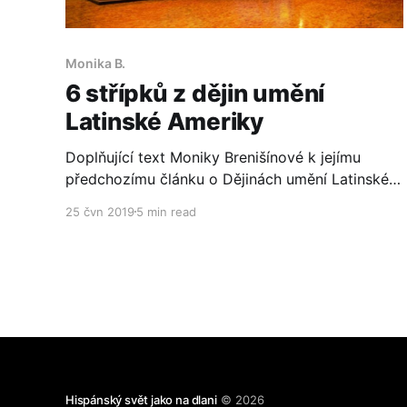
Monika B.
6 střípků z dějin umění
Latinské Ameriky
Doplňující text Moniky Brenišínové k jejímu
předchozímu článku o Dějinách umění Latinské
Ameriky. Zde popisuje 6 fotografií z různého
25 čvn 2019
5 min read
období i míst.
Hispánský svět jako na dlani
© 2026