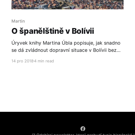
Martin
O španělštině v Bolívii
Úryvek knihy Martina Úbla popisuje, jak snadno
se dá zvládnout dopravní situace v Bolívii bez
znalosti španělštiny. Fotky: Martin Kalous
14 pro 2018
4 min read