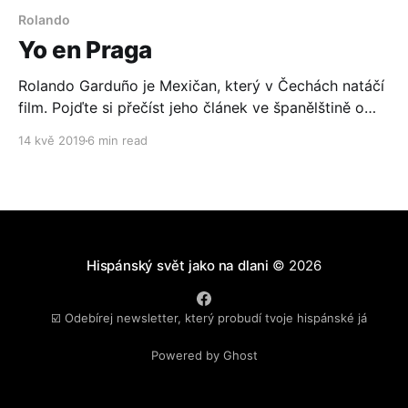
Rolando
Yo en Praga
Rolando Garduño je Mexičan, který v Čechách natáčí
film. Pojďte si přečíst jeho článek ve španělštině o
tom, jak to vlastně všechno začalo.
14 kvě 2019
6 min read
Hispánský svět jako na dlani
© 2026
☑️ Odebírej newsletter, který probudí tvoje hispánské já
Powered by Ghost