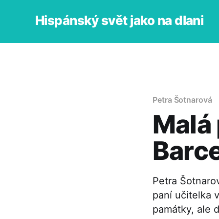
Hispánský svět jako na dlani
Petra Šotnarová
Malá 
Barc
Petra Šotnarov
paní učitelka
památky, ale d