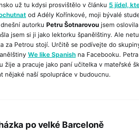
nsko už tu kdysi prosvištělo v článku
5 jídel, kt
 ochutnat
od Adély Kořínkové, moji bývalé stud
A dnešní autorku
Petru Šotnarovou
jsem oslovila
la jsem si ji jako lektorku španělštiny. Ale netu
a za Petrou stojí. Určitě se podívejte do skupi
anělštiny
We like Spanish
na Facebooku. Petra
u žije a pracuje jako paní učitelka v mateřské šk
 nějaké naší spolupráce v budoucnu.
házka po velké Barceloně