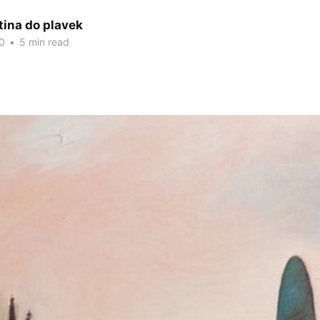
tina do plavek
0
•
5 min read