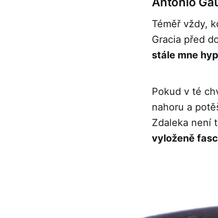
Antonio Ga
Téměř vždy, k
Gracia před d
stále mne hyp
Pokud v té ch
nahoru a potě
Zdaleka není t
vyloženě fasc