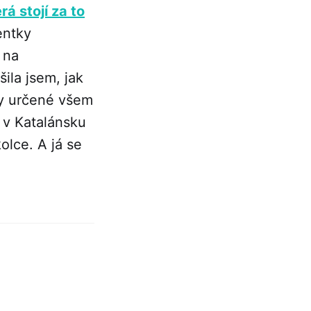
erá stojí za to
entky
 na
šila jsem, jak
ny určené všem
 v Katalánsku
olce. A já se