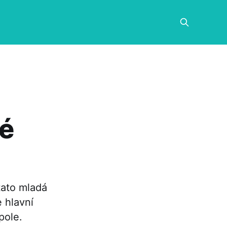
ké
tato mladá
 hlavní
pole.