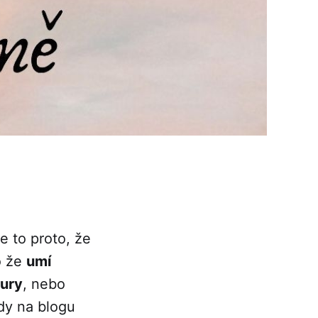
e to proto, že
o že
umí
tury
, nebo
ady na blogu