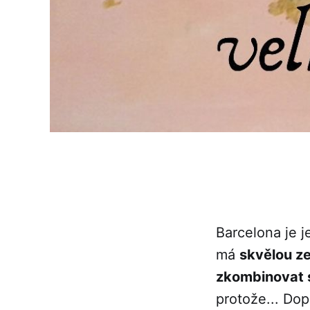
Barcelona je j
má
skvělou z
zkombinovat 
protože... Dop