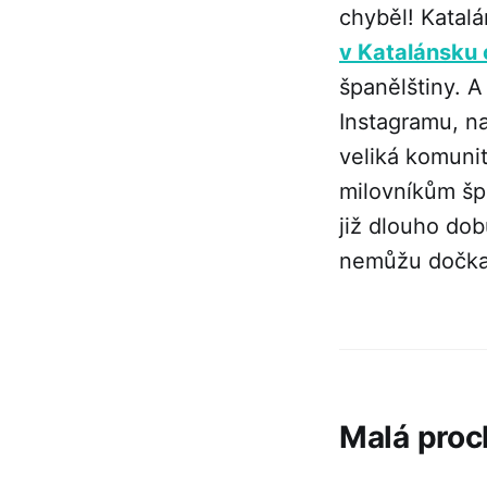
chyběl! Katalá
v Katalánsku
španělštiny. 
Instagramu, naš
veliká komunit
milovníkům šp
již dlouho dob
nemůžu dočkat
Malá proc