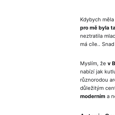
Kdybych měla 
pro mě byla t
neztratila mla
má cíle.. Snad
Myslím, že
v 
nabízí jak kut
různorodou ar
důležitým cen
moderním
a n