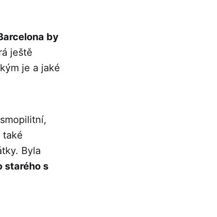
Barcelona by
rá ještě
 kým je a jaké
smopilitní,
e také
tky. Byla
 starého s