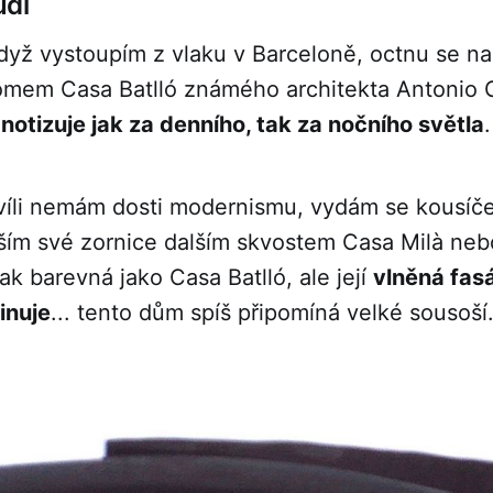
udí
dyž vystoupím z vlaku v Barceloně, octnu se n
omem Casa Batlló známého architekta Antonio 
notizuje jak za denního, tak za nočního světla
.
víli nemám dosti modernismu, vydám se kousíč
ším své zornice dalším skvostem Casa Milà neb
ak barevná jako Casa Batlló, ale její
vlněná fas
inuje
... tento dům spíš připomíná velké sousoší