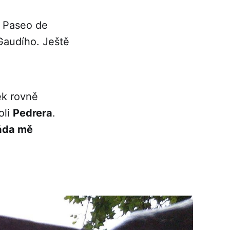
a Paseo de
Gaudího. Ještě
ek rovně
oli
Pedrera
.
áda mě
.