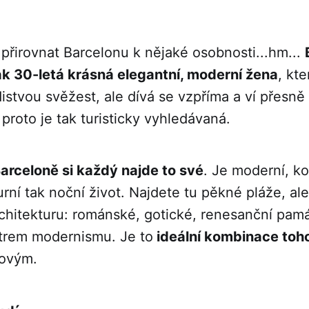
přirovnat Barcelonu k nějaké osobnosti...hm...
ak 30-letá krásná elegantní, moderní žena
, kte
distvou svěžest, ale dívá se vzpříma a ví přesně
 proto je tak turisticky vyhledávaná.
Barceloně si každý najde to své
. Je moderní, ko
lurní tak noční život. Najdete tu pěkné pláže, al
chitekturu: románské, gotické, renesanční pamá
trem modernismu. Je to
ideální kombinace toho
ovým.