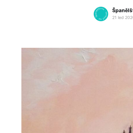
Španělš
21 led 202