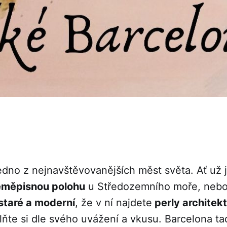
edno z nejnavštěvovanějších měst světa. Ať už j
eměpisnou polohu
u Středozemního moře, neb
staré a moderní
, že v ní najdete
perly architek
lňte si dle svého uvážení a vkusu. Barcelona t