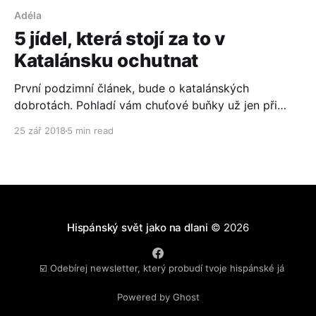
Adéla
5 jídel, která stojí za to v
Katalánsku ochutnat
První podzimní článek, bude o katalánských
dobrotách. Pohladí vám chuťové buňky už jen při
představě. Baví mě ukazovat hispánský a tady tedy
25 zář 2018
5 min read
katalánský svět z různých úhlů pohledu. A
gastronomie je pěkný úhel. Katalánsko je jednou z
autonomních oblastí Španělska, ale o tom třeba jindy.
Přesně tam teď žije Adéla
Hispánský svět jako na dlani
© 2026
☑️ Odebírej newsletter, který probudí tvoje hispánské já
Powered by Ghost