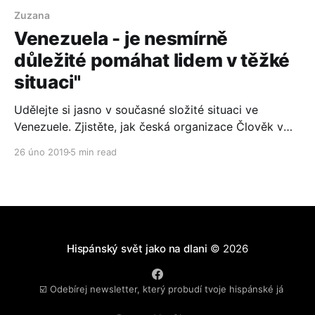
Zuzana
Venezuela - je nesmírně
důležité pomáhat lidem v těžké
situaci"
Udělejte si jasno v současné složité situaci ve
Venezuele. Zjistěte, jak česká organizace Člověk v
tísni podporuje občanskou společnost a aktivní lidi,
26 úno 2019
5 min read
kteří usilují o mírové řešení konfliktu.
Hispánský svět jako na dlani
© 2026
☑️ Odebírej newsletter, který probudí tvoje hispánské já