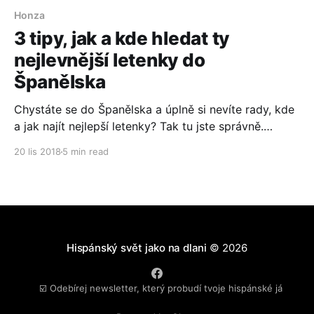
Honza
3 tipy, jak a kde hledat ty
nejlevnější letenky do
Španělska
Chystáte se do Španělska a úplně si nevíte rady, kde
a jak najít nejlepší letenky? Tak tu jste správně.
Nachystali jsme pro vás návod, jak hledat nejen ty
20 lis 2018
5 min read
nejlevnější letenky. Mrkneme na letenky, pro případ,
kdy nevíte přesně, ani kam do Španělska chcete
zavítat. Také si popíšeme, jak si udělat
Hispánský svět jako na dlani
© 2026
☑️ Odebírej newsletter, který probudí tvoje hispánské já