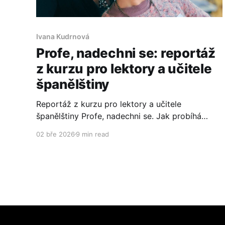
Ivana Kudrnová
Profe, nadechni se: reportáž
z kurzu pro lektory a učitele
španělštiny
Reportáž z kurzu pro lektory a učitele
španělštiny Profe, nadechni se. Jak probíhá
celodenní školení, co si účastníci skutečně
02 bře 2026
9 min read
odnášejí a proč nejde jen o nové aktivity, ale o
větší jistotu, klid a směr ve výuce?