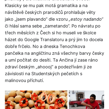
Klasicky se mu pak motá gramatika a na
návštěvě českých prarodičů prohlašuje věty
jako „jsem plavando“ dle vzoru
„estoy nadando“
či hlásí sama sebe „zametando“. Po návratu po
třech měsících z Čech si ho museli ve školce
házet do Google Translatoru a prý jim to docela
dobře frčelo. No a dneska Tenochkova
pančelka na angličtinu zná všechny barvy česky
a umí počítat do desíti. Ta Ančina jí zase ráno
zdraví českým „ahoooj“ a podezřívám ji ze
závislosti na Studentských pečetích s
malinovou příchutí.