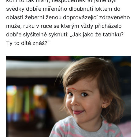
kom to tak má?), nespočetněkrát jsme byli
svědky dobře mířeného dloubnutí loktem do
oblasti žeberní ženou doprovázející zdraveného
muže, ruku v ruce se kterým vždy přicházelo
dobře slyšitelné syknutí: „Jak jako že tatínku?
Ty to dítě znáš?“