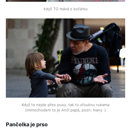
když TO mává z kočárku
Když to nejde přes pusu, tak to sfouknu rukama
(mimochodem to je Anči papá, pozn. Ivany :)
Pančelka je prso