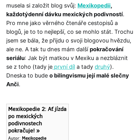
musela si založit blog svůj:
Mexikopedii
,
každotýdenní dávku mexických podivností
.
Pro mne jako věrného čtenáře cestopisů a
blogů, je to to nejlepší, co se mohlo stát. Trochu
jsem se bála, že přijdu o svoji blogovou hvězdu,
ale ne. A tak tu dnes mám další
pokračování
seriálu
: Jak být matkou v Mexiku a nezbláznit
se z toho (tady je
první díl
a tady
druhý
).
Dneska to bude
o bilingvismu její malé slečny
Anči
.