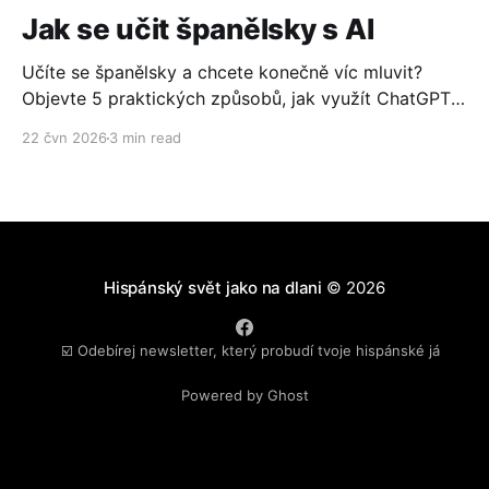
Jak se učit španělsky s AI
Učíte se španělsky a chcete konečně víc mluvit?
Objevte 5 praktických způsobů, jak využít ChatGPT
nebo Gemini ke konverzaci, čtení, psaní i cestování.
22 čvn 2026
3 min read
Zdarma, jednoduše a bez technických znalostí.
Hispánský svět jako na dlani
© 2026
☑️ Odebírej newsletter, který probudí tvoje hispánské já
Powered by Ghost