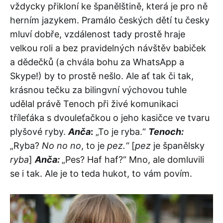
vždycky přikloní ke španělštině, která je pro ně
herním jazykem. Pramálo českých dětí tu česky
mluví dobře, vzdálenost tady prostě hraje
velkou roli a bez pravidelných návštěv babiček
a dědečků (a chvála bohu za WhatsApp a
Skype!) by to prostě nešlo. Ale ať tak či tak,
krásnou tečku za bilingvní výchovou tuhle
udělal právě Tenoch při živé komunikaci
tříleťáka s dvouleťačkou o jeho kasičce ve tvaru
plyšové ryby.
Anča
:
„To je ryba.“
Tenoch:
„Ryba?
No no no
, to je
pez.“
[
pez
je španělsky
ryba
]
Anča:
„Pes? Haf haf?“ Mno, ale domluvili
se i tak. Ale je to teda hukot, to vám povím.