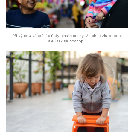
Při výběru vánoční piňaty hlásila česky, že chce žlutoooou,
ale i tak se pochopili