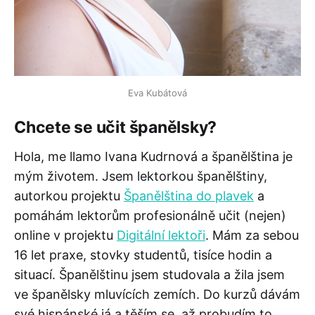
Eva Kubátová
Chcete se učit španělsky
?
Hola, me llamo Ivana Kudrnová a španělština je
mým životem. Jsem lektorkou španělštiny,
autorkou projektu
Španělština do plavek
a
pomáhám lektorům profesionálně učit (nejen)
online v projektu
Digitální lektoři
. Mám za sebou
16 let praxe, stovky studentů, tisíce hodin a
situací. Španělštinu jsem studovala a žila jsem
ve španělsky mluvících zemích. Do kurzů dávám
své hispánské já a těším se, až probudím to