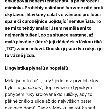
obklopoval během těhotenství a po narození
miminka. Proběhly oslintané červené nitě proti
škytavce, hlávkový salát ve vaničce pro lepší
spaní či čarodějnice pojídající nemluvňata. To
se mi to tehdy smálo! Jsem neměla ani to
nejmenší tušení, co za situace nastane, až
malá plavčice (které její dědeček s láskou říká
„TO“) začne mluvit. Dneska jí jsou dva roky a je
to vážně jízda.
Lingvistika plynařů a popelářů
Měla jsem to tušit, když jedním z prvních slov
bylo „
el gaaaaaas
“, doprovázené typickým
pohybem ruky srolované do ruličky, aby to
pěkně znělo z ulice až do nejvyšších pater
okolních domů. Tady v Mexiku se totiž snad