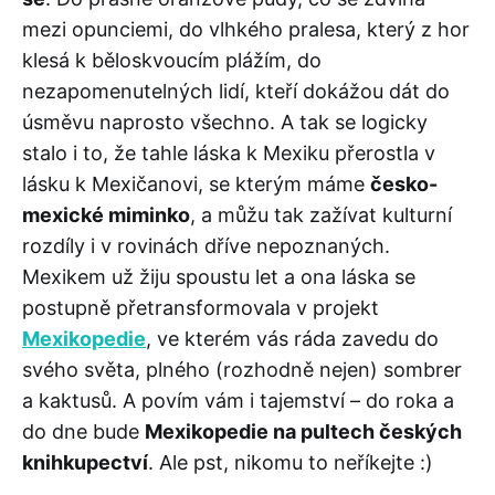
mezi opunciemi, do vlhkého pralesa, který z hor
klesá k běloskvoucím plážím, do
nezapomenutelných lidí, kteří dokážou dát do
úsměvu naprosto všechno. A tak se logicky
stalo i to, že tahle láska k Mexiku přerostla v
lásku k Mexičanovi, se kterým máme
česko-
mexické miminko
, a můžu tak zažívat kulturní
rozdíly i v rovinách dříve nepoznaných.
Mexikem už žiju spoustu let a ona láska se
postupně přetransformovala v projekt
Mexikopedie
, ve kterém vás ráda zavedu do
svého světa, plného (rozhodně nejen) sombrer
a kaktusů. A povím vám i tajemství – do roka a
do dne bude
Mexikopedie na pultech českých
knihkupectví
. Ale pst, nikomu to neříkejte :)