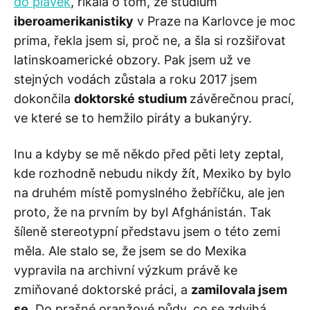
do plavek
, říkala o tom, že studium
iberoamerikanistiky
v Praze na Karlovce je moc
prima, řekla jsem si, proč ne, a šla si rozšiřovat
latinskoamerické obzory. Pak jsem už ve
stejných vodách zůstala a roku 2017 jsem
dokončila
doktorské studium
závěrečnou prací,
ve které se to hemžilo piráty a bukanýry.
Inu a kdyby se mě někdo před pěti lety zeptal,
kde rozhodně nebudu nikdy žít, Mexiko by bylo
na druhém místě pomyslného žebříčku, ale jen
proto, že na prvním by byl Afghánistán. Tak
šíleně stereotypní představu jsem o této zemi
měla. Ale stalo se, že jsem se do Mexika
vypravila na archivní výzkum právě ke
zmiňované doktorské práci, a
zamilovala jsem
se
. Do prašné oranžové půdy, co se zdvihá