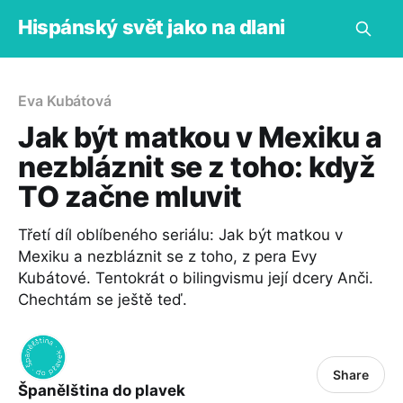
Hispánský svět jako na dlani
Eva Kubátová
Jak být matkou v Mexiku a
nezbláznit se z toho: když
TO začne mluvit
Třetí díl oblíbeného seriálu: Jak být matkou v
Mexiku a nezbláznit se z toho, z pera Evy
Kubátové. Tentokrát o bilingvismu její dcery Anči.
Chechtám se ještě teď.
Share
Španělština do plavek