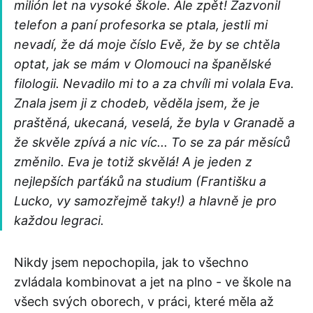
milión let na vysoké škole. Ale zpět! Zazvonil
telefon a paní profesorka se ptala, jestli mi
nevadí, že dá moje číslo Evě, že by se chtěla
optat, jak se mám v Olomouci na španělské
filologii. Nevadilo mi to a za chvíli mi volala Eva.
Znala jsem ji z chodeb, věděla jsem, že je
praštěná, ukecaná, veselá, že byla v Granadě a
že skvěle zpívá a nic víc... To se za pár měsíců
změnilo. Eva je totiž skvělá! A je jeden z
nejlepších parťáků na studium (Františku a
Lucko, vy samozřejmě taky!) a hlavně je pro
každou legraci.
Nikdy jsem nepochopila, jak to všechno
zvládala kombinovat a jet na plno - ve škole na
všech svých oborech, v práci, které měla až