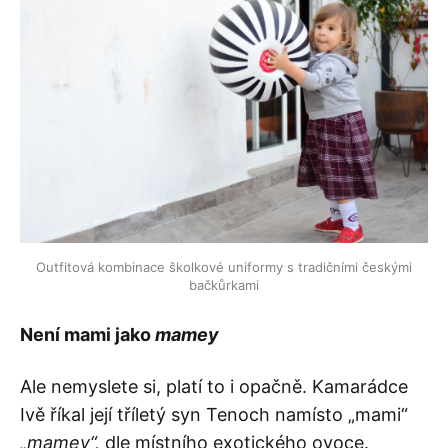
Outfitová kombinace školkové uniformy s tradičními českými
bačkůrkami
Není mami jako
mamey
Ale nemyslete si, platí to i opačně. Kamarádce
Ivě říkal její tříletý syn Tenoch namísto „mami“
„mamey“,
dle místního exotického ovoce.