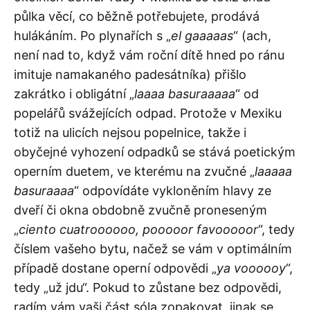
půlka věcí, co běžně potřebujete, prodává
hulákáním. Po plynařích s „
el gaaaaas
“ (ach,
není nad to, když vám roční dítě hned po ránu
imituje namakaného padesátníka) přišlo
zakrátko i obligátní „
laaaa basuraaaaa
“ od
popelářů svážejících odpad. Protože v Mexiku
totiž na ulicích nejsou popelnice, takže i
obyčejné vyhození odpadků se stává poetickým
operním duetem, ve kterému na zvučné „
laaaaa
basuraaaa
“ odpovídáte vykloněním hlavy ze
dveří či okna obdobně zvučně proneseným
„
ciento cuatroooooo, pooooor favooooor
“, tedy
číslem vašeho bytu, načež se vám v optimálním
případě dostane operní odpovědi „
ya voooooy
“,
tedy „už jdu“. Pokud to zůstane bez odpovědi,
radím vám vaši část sóla zopakovat, jinak se