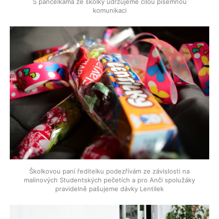
S pančelkama ze školky udržujeme čilou písemnou
komunikaci
Školkovou paní ředitelku podezřívám ze závislosti na
malinových Studentských pečetích a pro Anči spolužáky
pravidelně pašujeme dávky Lentilek