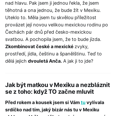
nad hlavu. Pak jsem ji jednou řekla, že jsem
těhotná a ona jednou, že bude žít v Mexiku.
Uteklo to. Měla jsem tu skvělou příležitost
provázet její novou velikou mexickou rodinu po
Čechách pár dnů před česko-mexickou
svatbou. A pochopila jsem, že to bude jízda.
Zkombinovat české a mexické
zvyky,
prostředí, jídla, češtinu a španělštinu. Teď to
dělá jejich
dvouletá Anča.
A jak ji to jde?
Jak být matkou v Mexiku a nezbláznit
se z toho: když TO začne mluvit
Před rokem a kousek jsem si Vám
tu
vylívala
srdíčko nad tím, jaký bizár nás tu v Mexiku