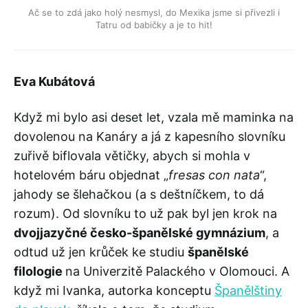
Ač se to zdá jako holý nesmysl, do Mexika jsme si přivezli i
Tatru od babičky a je to hit!
Eva Kubátová
Když mi bylo asi deset let, vzala mě maminka na
dovolenou na Kanáry a já z kapesního slovníku
zuřivě biflovala větičky, abych si mohla v
hotelovém báru objednat „
fresas con nata
“,
jahody se šlehačkou (a s deštníčkem, to dá
rozum). Od slovníku to už pak byl jen krok na
dvojjazyčné česko-španělské gymnázium
, a
odtud už jen krůček ke studiu
španělské
filologie
na Univerzitě Palackého v Olomouci. A
když mi Ivanka, autorka konceptu
Španělštiny