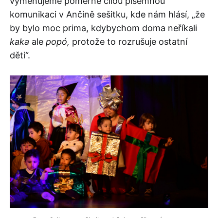
vyměňujeme poměrně čilou písemnou
komunikaci v Ančině sešitku, kde nám hlásí, „že
by bylo moc prima, kdybychom doma neříkali
kaka
ale
popó,
protože to rozrušuje ostatní
děti“.