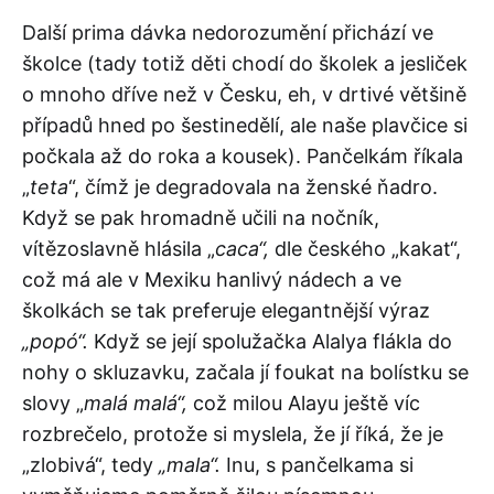
Další prima dávka nedorozumění přichází ve
školce (tady totiž děti chodí do školek a jesliček
o mnoho dříve než v Česku, eh, v drtivé většině
případů hned po šestinedělí, ale naše plavčice si
počkala až do roka a kousek). Pančelkám říkala
„
teta
“, čímž je degradovala na ženské ňadro.
Když se pak hromadně učili na nočník,
vítězoslavně hlásila „
caca“,
dle českého „kakat“,
což má ale v Mexiku hanlivý nádech a ve
školkách se tak preferuje elegantnější výraz
„popó“.
Když se její spolužačka Alalya flákla do
nohy o skluzavku, začala jí foukat na bolístku se
slovy „
malá malá“,
což milou Alayu ještě víc
rozbrečelo, protože si myslela, že jí říká, že je
„zlobivá“, tedy
„mala“.
Inu, s pančelkama si