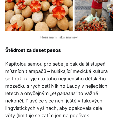
Není mami jako mamey
Štědrost za deset pesos
Kapitolou samou pro sebe je pak další stupeň
místních tlampačů – hulákající mexická kultura
se totiž zaryje i to toho nejmenšího dětského
mozečku s rychlostí Nikiho Laudy v nejlepších
letech a obyčejným „
el gaaaaas“
to vážně
nekončí. Plavčice sice není ještě v takových
lingvistických výšinách, aby opakovala celé
věty (limituje se zatím jen na popěvek