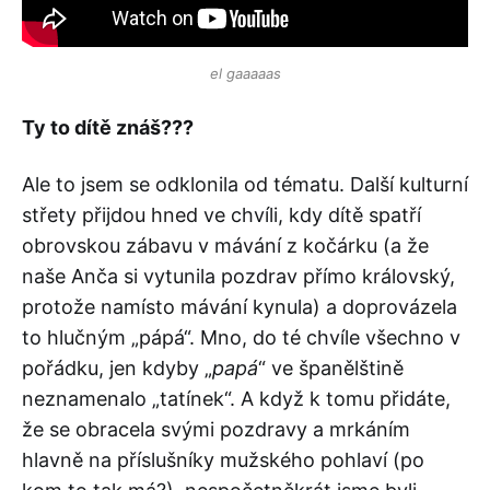
el gaaaaas
Ty to dítě znáš???
Ale to jsem se odklonila od tématu. Další kulturní
střety přijdou hned ve chvíli, kdy dítě spatří
obrovskou zábavu v mávání z kočárku (a že
naše Anča si vytunila pozdrav přímo královský,
protože namísto mávání kynula) a doprovázela
to hlučným „pápá“. Mno, do té chvíle všechno v
pořádku, jen kdyby „
papá
“ ve španělštině
neznamenalo „tatínek“. A když k tomu přidáte,
že se obracela svými pozdravy a mrkáním
hlavně na příslušníky mužského pohlaví (po