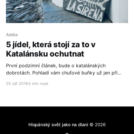
Adéla
5 jídel, která stojí za to v
Katalánsku ochutnat
První podzimní článek, bude o katalánských
dobrotách. Pohladí vám chuťové buňky už jen při
představě. Baví mě ukazovat hispánský a tady tedy
25 zář 2018
5 min read
katalánský svět z různých úhlů pohledu. A
gastronomie je pěkný úhel. Katalánsko je jednou z
autonomních oblastí Španělska, ale o tom třeba jindy.
Přesně tam teď žije Adéla
Hispánský svět jako na dlani
© 2026