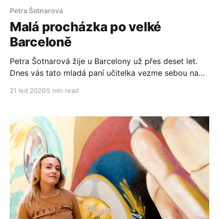
Petra Šotnarová
Malá procházka po velké
Barceloně
Petra Šotnarová žije u Barcelony už přes deset let.
Dnes vás tato mladá paní učitelka vezme sebou na
jednu malou procházku. Uvidíte hlavní památky, ale
21 led 2020
5 min read
dotkne se vás i jiné kouzlo této přímořské metropole.