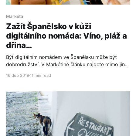
Markéta
Zažít Španělsko v kůži
digitálního nomáda: Víno, pláž a
dřina…
Být digitálním nomádem ve Španělsku může být
dobrodružství. V Markétině článku najdete mimo jiné
i 5 rad, jak vše zvládnout.
16 dub 2019
11 min read