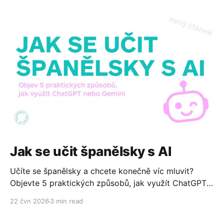
Jak se učit španělsky s AI
Učíte se španělsky a chcete konečně víc mluvit?
Objevte 5 praktických způsobů, jak využít ChatGPT
nebo Gemini ke konverzaci, čtení, psaní i cestování.
22 čvn 2026
3 min read
Zdarma, jednoduše a bez technických znalostí.