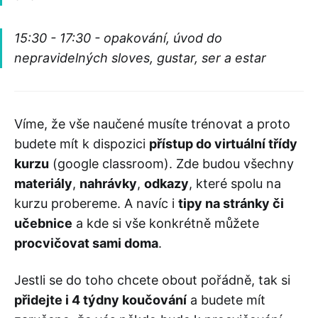
15:30 - 17:30 - opakování, úvod do
nepravidelných sloves, gustar, ser a estar
Víme, že vše naučené musíte trénovat a proto
budete mít k dispozici
přístup do virtuální třídy
kurzu
(google classroom). Zde budou všechny
materiály
,
nahrávky
,
odkazy
, které spolu na
kurzu probereme. A navíc i
tipy na stránky či
učebnice
a kde si vše konkrétně můžete
procvičovat sami doma
.
Jestli se do toho chcete obout pořádně, tak si
přidejte i 4 týdny koučování
a budete mít