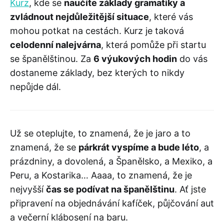
Kurz
, kde se
naučíte základy gramatiky a
zvládnout nejdůležitější situace
, které vás
mohou potkat na cestách. Kurz je taková
celodenní nalejvárna
, která pomůže při startu
se španělštinou. Za
6 výukových hodin
do vás
dostaneme základy, bez kterých to nikdy
nepůjde dál.
Už se oteplujte, to znamená, že je jaro a to
znamená, že se
párkrát vyspíme a bude léto
, a
prázdniny, a dovolená, a Španělsko, a Mexiko, a
Peru, a Kostarika… Aaaa, to znamená, že je
nejvyšší
čas se podívat na španělštinu
. Ať jste
připravení na objednávání kafíček, půjčování aut
a večerní klábosení na baru.