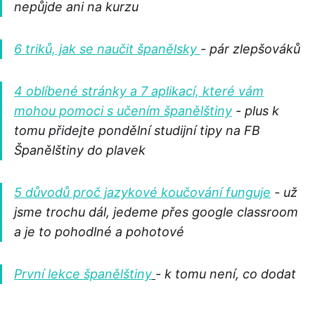
nepůjde ani na kurzu
6 triků, jak se naučit španělsky
- pár zlepšováků
4 oblíbené stránky a 7 aplikací, které vám
mohou pomoci s učením španělštiny
- plus k
tomu přidejte pondělní studijní tipy na FB
Španělštiny do plavek
5 důvodů proč jazykové koučování funguje
- už
jsme trochu dál, jedeme přes google classroom
a je to pohodlné a pohotové
První lekce španělštiny
- k tomu není, co dodat