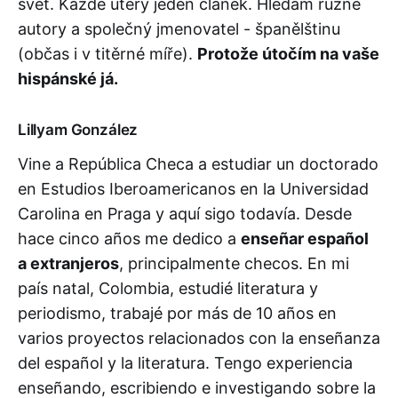
svět. Každé úterý jeden článek. Hledám různé
autory a společný jmenovatel - španělštinu
(občas i v titěrné míře).
Protože útočím na vaše
hispánské já.
Lillyam González
Vine a República Checa a estudiar un doctorado
en Estudios Iberoamericanos en la Universidad
Carolina en Praga y aquí sigo todavía. Desde
hace cinco años me dedico a
enseñar español
a extranjeros
, principalmente checos. En mi
país natal, Colombia, estudié literatura y
periodismo, trabajé por más de 10 años en
varios proyectos relacionados con la enseñanza
del español y la literatura. Tengo experiencia
enseñando, escribiendo e investigando sobre la