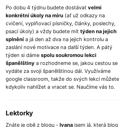
Po dobu 4 týdnu budete dostávat
velmi
konkrétní úkoly na míru
(ať už odkazy na
cvičení, vyplňovací písničky, články, poslechy,
psací úkoly) a vždy budete mít
týden na jejich
splnění
a já den až dva na jejich kontrolu a
zaslání nové motivace na další týden. A pátý
týden si dáme
spolu soukromou lekci
španělštiny
a rozhodneme se, jakou cestou se
vydáte za svoji španělštinou dál. Využíváme
google classroom, takže do svých lekcí můžete
kdykoliv nahlížet a vracet se. Naučíme vás to.
Lektorky
Znáte je obě z blogu -
Ivana
jsem já, která blog