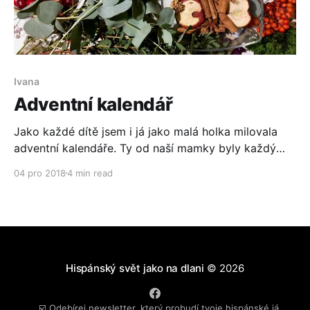
Ivana
Adventní kalendář
Jako každé dítě jsem i já jako malá holka milovala
adventní kalendáře. Ty od naší mamky byly každý
den plné malých překvapení. Žádná jednoduchá
04 pro 2018
4 min read
čokoládová okénka, prostě tu čokoláda, tu lentilka,
někdy bonpari... A teď jako máma ho moc ráda našim
dětem vytvářím. Trávím tím docela dost času, ale po
Hispánský svět jako na dlani
© 2026
☑️ Odebírej newsletter, který probudí tvoje hispánské já