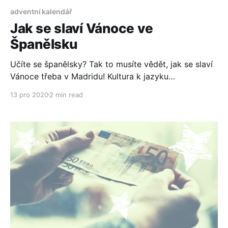
adventní kalendář
Jak se slaví Vánoce ve
Španělsku
Učíte se španělsky? Tak to musíte vědět, jak se slaví
Vánoce třeba v Madridu! Kultura k jazyku
neodmyslitelně patří. Podívejte se na interaktivní
13 pro 2020
2 min read
prezentaci, ať jste v obraze.