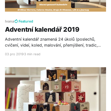
Ivana
Featured
Adventní kalendář 2019
Adventní kalendář znamená 24 úkolů (poslechů,
cvičení, videí, koled, malování, přemýšlení, tradic,
psaní...), ale také 11 soutěžních dní o pozornosti z
03 pro 2019
3 min read
hispánského světa.