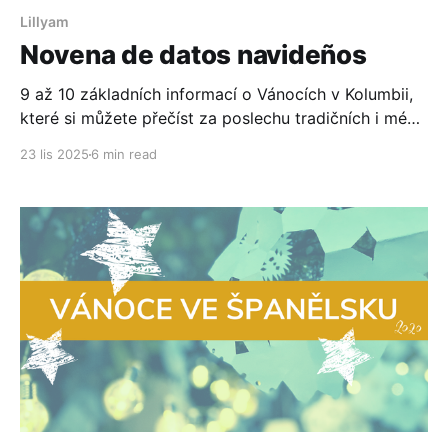
Lillyam
Novena de datos navideños
9 až 10 základních informací o Vánocích v Kolumbii,
které si můžete přečíst za poslechu tradičních i méně
tradičních koled. Dozvíte se, co se kde jí, kdo nosí
23 lis 2025
6 min read
dárky a že burrito není jídlo, ale maličký oslík. A
nezapomeňte se i otestovat (na slovíčka,
samozřejmě)