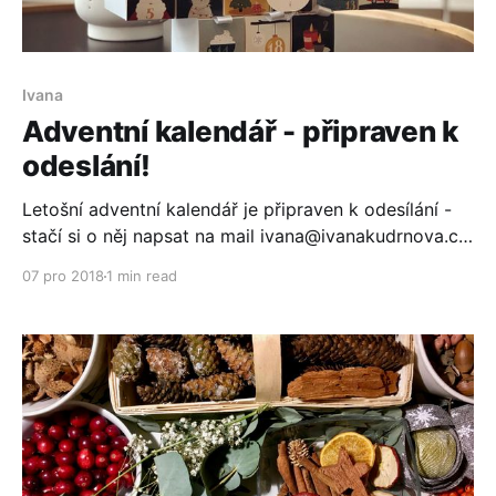
Ivana
Adventní kalendář - připraven k
odeslání!
Letošní adventní kalendář je připraven k odesílání -
stačí si o něj napsat na mail ivana@ivanakudrnova.cz.
Několik už jich odešlo, tak si taky udělejte radost!
07 pro 2018
1 min read
Procvičíte si španělštinu, zkouknete vánoční reklamy,
vyplníte cvičení, napíšete dopis Třem králům,
zazpíváte si koledy, zrekapitulujete si rok 2018,
přečtete si dva články od